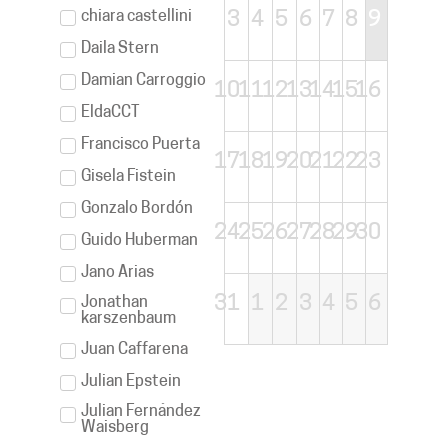
chiara castellini
3
4
5
6
7
8
9
Daila Stern
Damian Carroggio
10
11
12
13
14
15
16
EldaCCT
Francisco Puerta
17
18
19
20
21
22
23
Gisela Fistein
Gonzalo Bordón
24
25
26
27
28
29
30
Guido Huberman
Jano Arias
31
1
2
3
4
5
6
Jonathan
karszenbaum
Juan Caffarena
Julian Epstein
Julian Fernández
Waisberg