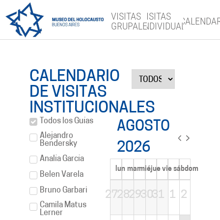
VISITAS
VISITAS
CALENDA
GRUPALES
INDIVIDUALES
CALENDARIO
DE VISITAS
INSTITUCIONALES
Todos los Guías
AGOSTO
Alejandro
Bendersky
2026
Analía García
lun
mar
mié
jue
vie
sáb
dom
Belen Varela
Bruno Garbari
27
28
29
30
31
1
2
Camila Matus
Lerner