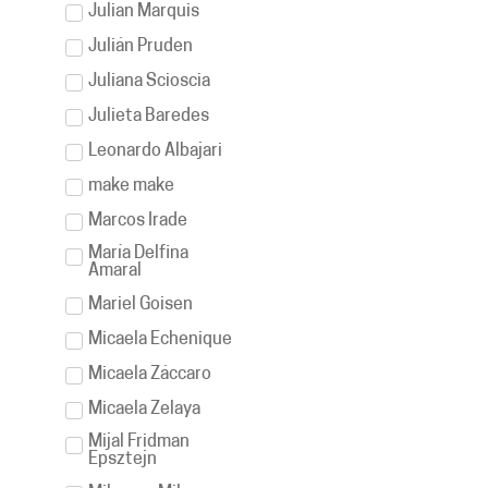
Julian Marquis
Julián Pruden
Juliana Scioscia
Julieta Baredes
Leonardo Albajari
make make
Marcos Irade
María Delfina
Amaral
Mariel Goisen
Micaela Echenique
Micaela Záccaro
Micaela Zelaya
Mijal Fridman
Epsztejn