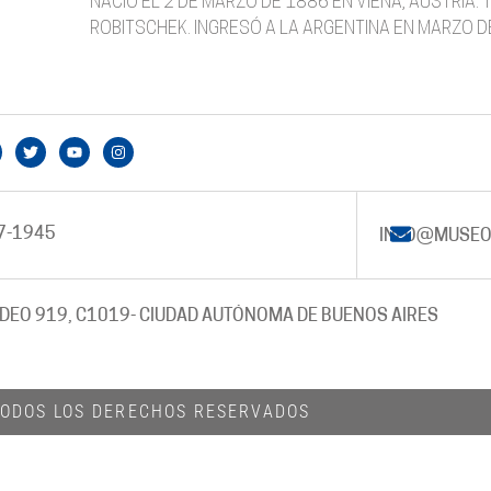
NACIÓ EL 2 DE MARZO DE 1886 EN VIENA, AUSTRIA.
ROBITSCHEK. INGRESÓ A LA ARGENTINA EN MARZO D
7-1945
INFO@MUSEO
DEO 919, C1019
- CIUDAD AUTÓNOMA DE BUENOS AIRES
 TODOS LOS DERECHOS RESERVADOS