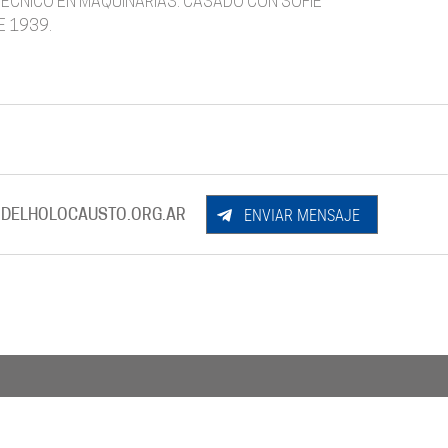
 TÉCNICO EN MAQUINARIAS. CASADO CON SOFIE
E 1939.
ENVIAR MENSAJE
DELHOLOCAUSTO.ORG.AR