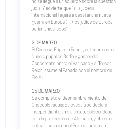
no se llegue a un acuerdo sobre la cuestión
judía. Y advierte que “si la judería
internacional llegara a desatar una nueva
guerra en Europa (…) los judíos de Europa
serían aniquilados”.
2 DE MARZO
El Cardenal Eugenio Pacelli, anteriormente
Nuncio papal en Berlín y gestor del
Concordato entre el Vaticano y el Tercer
Reich, asume el Papado con el nombre de
Pío XII.
15 DE MARZO
Se completa el desmembramiento de
Checoslovaquia: Eslovaquia se declara
independiente un día antes, colocándose
bajo la protección de Alemania, y el resto
del país pasa a ser el Protectorado de