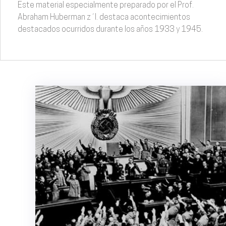
Este material especialmente preparado por el Prof.
Abraham Huberman z´l. destaca acontecimientos
destacados ocurridos durante los años 1933 y 1945.