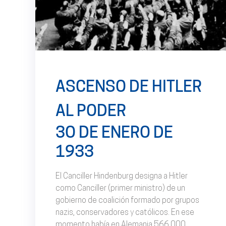
ASCENSO DE HITLER
AL PODER
3O DE ENERO DE
1933
El Canciller Hindenburg designa a Hitler
como Canciller (primer ministro) de un
gobierno de coalición formado por grupos
nazis, conservadores y católicos. En ese
momento había en Alemania 566.000