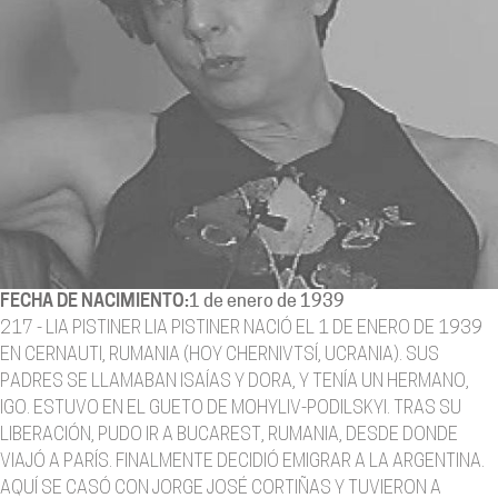
FECHA DE NACIMIENTO:
1 de enero de 1939
217 - LIA PISTINER LIA PISTINER NACIÓ EL 1 DE ENERO DE 1939
EN CERNAUTI, RUMANIA (HOY CHERNIVTSÍ, UCRANIA). SUS
PADRES SE LLAMABAN ISAÍAS Y DORA, Y TENÍA UN HERMANO,
IGO. ESTUVO EN EL GUETO DE MOHYLIV-PODILSKYI. TRAS SU
LIBERACIÓN, PUDO IR A BUCAREST, RUMANIA, DESDE DONDE
VIAJÓ A PARÍS. FINALMENTE DECIDIÓ EMIGRAR A LA ARGENTINA.
AQUÍ SE CASÓ CON JORGE JOSÉ CORTIÑAS Y TUVIERON A