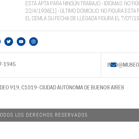
ESTÁ APTA PARA NINGÚN TRABAJO - IDIOMAS: NO FIG
22/4/1936[1] - ÚLTIMO DOMICILIO: NO FIGURA EST
EL CEMLA SU FECHA DE LLEGADA FIGURA EL 7/07/1
7-1945
INFO@MUSEO
DEO 919, C1019
- CIUDAD AUTÓNOMA DE BUENOS AIRES
 TODOS LOS DERECHOS RESERVADOS