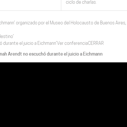
ciclo de charlas.
 Eichmann’ organizado por el Museo del Holocausto de Buenos Aires,
destino’
ó durante el juicio a Eichmann’Ver conferenciaCERRAR
nah Arendt no escuchó durante el juicio a Eichmann