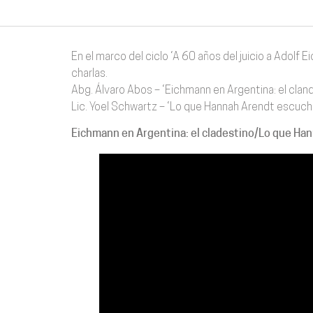
En el marco del ciclo ‘A 60 años del juicio a Adolf
charlas.
Abg. Álvaro Abos – ‘Eichmann en Argentina: el clan
Lic. Yoel Schwartz – ‘Lo que Hannah Arendt escuch
Eichmann en Argentina: el cladestino/Lo que Han