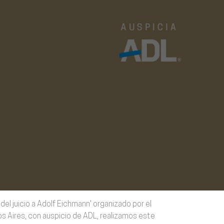
 del juicio a Adolf Eichmann' organizado por el
 Aires, con auspicio de ADL, realizamos este