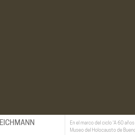
F EICHMANN
En el marco del ciclo 'A 60 años
Museo del Holocausto de Buenos