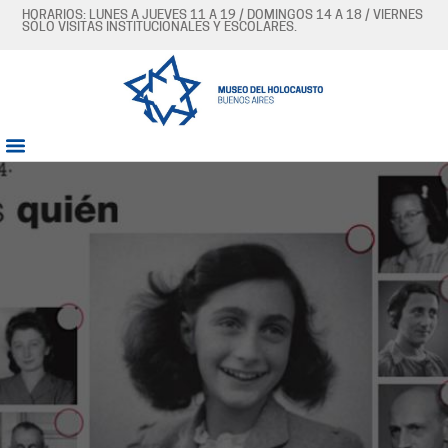
HORARIOS: LUNES A JUEVES 11 A 19 / DOMINGOS 14 A 18 / VIERNES
SÓLO VISITAS INSTITUCIONALES Y ESCOLARES.