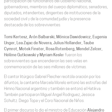
participación de funcionarios del Gobierno Nacional,
gobernadores, miembros del cuerpo diplomático, senadores,
diputados, intendentes, dirigentes de instituciones de la
sociedad civil y de la comunidad judía y la presencia
destacada de los sobrevivientes.
Tomi Kertesz, Arón Balbarski, Mónica Dawidowicz, Eugenia
Unger, Lea Zajac de Novera, Julius Hollander, Taube
Cymrot, Motek Finster, Rosa Rotenberg, Mendel Zelcer,
Hélène Gutkowski y Myriam Kesle
r fueron los
sobrevivientes que encendieron las seis velas en
conmemoración de las seis millones de víctimas.
El cantor litúrgico Gabriel Fleicher recitóla oración por los
difuntos, la cantante Marcela Morelo entonó las estrofas del
Himno Nacional argentino y también se entonó el Hatikva.
También participaron Miguel Angel Rodriguez, Jessica
Schultz. Diego Topa y el Coro Nacional de Niños.
El primer discurso lo dio el ministro de Educación
Alejandro