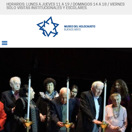
HORARIOS: LUNES A JUEVES 11 A 19 / DOMINGOS 14 A 18 / VIERNES
SÓLO VISITAS INSTITUCIONALES Y ESCOLARES.