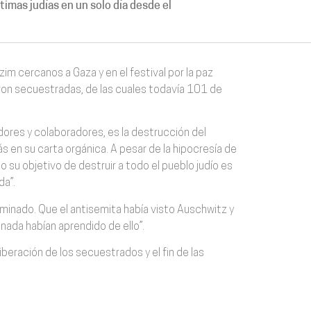
timas judías en un solo día desde el
zim cercanos a Gaza y en el festival por la paz
ron secuestradas, de las cuales todavía 101 de
dores y colaboradores, es la destrucción del
ás en su carta orgánica. A pesar de la hipocresía de
su objetivo de destruir a todo el pueblo judío es
da”.
erminado. Que el antisemita había visto Auschwitz y
nada habían aprendido de ello”.
eración de los secuestrados y el fin de las