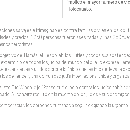
implicó el mayor número de víc
Holocausto.
ciones salvajes e inimaginables contra familias civiles en los kibut
idades y credos. 1250 personas fueron asesinadas y unas 250 fue
manos terroristas.
 objetivo del Hamás, el Hezbollah, los Huties y todos sus sostende
el exterminio de todos los judíos del mundo, tal cual lo expresa Ham
tar alertas y unidos porque lo único que les impide llevar a cabo 
e los defiende, y una comunidad judía internacional unida y organiza
austo Elie Wiesel dijo “Pensé qué el odio contra los judíos había t
do. Auschwitz resultó en la muerte de los judíos y sus enemigos 
mocracia y los derechos humanos a seguir exigiendo la urgente lib