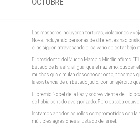
OCTUBRE
Las masacres incluyeron torturas, violaciones y veja
Nova, incluyendo personas de diferentes nacional
ellas siguen atravesando el calvario de estar bajo 
El presidente del Museo Marcelo Mindlin afirmó: “El
Estado de Israel y, al igual que el nazismo, buscan 
muchos que simulan desconocer esto, tenemos que es
la existencia de un Estado judío, con un ejército qu
El premio Nobel de la Paz y sobreviviente del Holoc
se había sentido avergonzado. Pero estaba equivoca
Instamos a todos aquellos comprometidos con la de
múltiples agresiones al Estado de Israel.