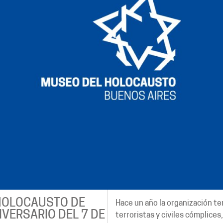
HOLOCAUSTO DE
Hace un año la organización te
IVERSARIO DEL 7 DE
terroristas y civiles cómplices