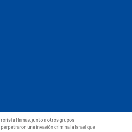
rrorista Hamás, junto a otros grupos
, perpetraron una invasión criminal a Israel que