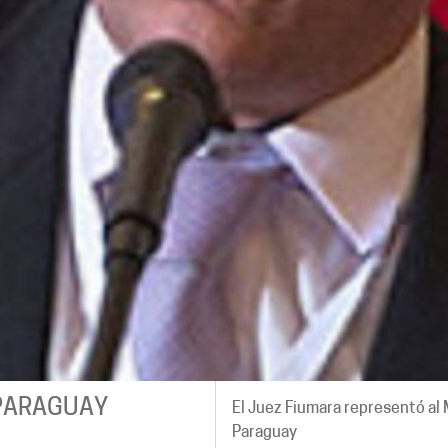
 PARAGUAY
El Juez Fiumara representó al
Paraguay