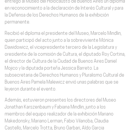
entregó al Museo del Holocausto de Buenos Aires un diploma
en reconocimiento a la declaración de Interés Cultural y para
la Defensa de los Derechos Humanos de la exhibición
permanente.
Recibió el diploma el presidente del Museo, Marcelo Mindlin,
quien participó del acto junto a la sobreviviente Mónica
Dawidowicz, el vicepresidente tercero de la Legislatura y
oresidente de la comisión de Cultura, el diputado Roy Cortina,
el director de Cultura de la Ciudad de Buenos Aires Daniel
Mojico y la diputada porteña Jessica Barreto. La
subsecretaria de Derechos Humanos y Pluralismo Cultural de
Buenos Aires Pamela Malewicz envió unas palabras que se
leyeron durante el evento.
Además, estuvieron presentes los directores del Museo
Jonathan Karszenbaum y Fabiana Mindlin, junto a los
miembros del equipo realizador de la exhibición Mariano
Makedonsky, Mariano Lerman, Fabio Vilanoba, Claudia
Castello, Marcelo Trotta, Bruno Garbari, Aldo Garcia